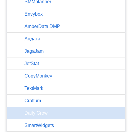
SMMplanner
Envybox
AmberData DMP
Андата
JagaJam
JetStat
CopyMonkey
TextMark
Craftum
​Daily Grow
SmartWidgets