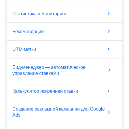
chevron_right
Статистика и мониторинг
chevron_right
Рекомендации
chevron_right
UTM-метки
Бид-менеджер — автоматическое
chevron_right
управление ставками
chevron_right
Калькулятор искренней ставки
Создание рекламной кампании для Google
chevron_right
Ads