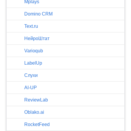
Mplays
Domino CRM
Text.ru
НейроШтат
Varioqub
LabelUp
Слухи
AI-UP
ReviewLab
Oblako.ai
RocketFeed