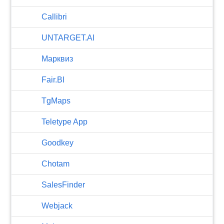
Callibri
UNTARGET.AI
Марквиз
Fair.BI
TgMaps
Teletype App
Goodkey
Chotam
SalesFinder
Webjack