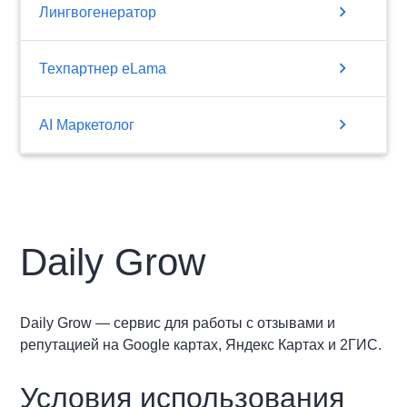
chevron_right
Лингвогенератор
chevron_right
Техпартнер eLama
chevron_right
AI Маркетолог
​Daily Grow
Daily Grow — сервис для работы с отзывами и
репутацией на Google картах, Яндекс Картах и 2ГИС.
Условия использования