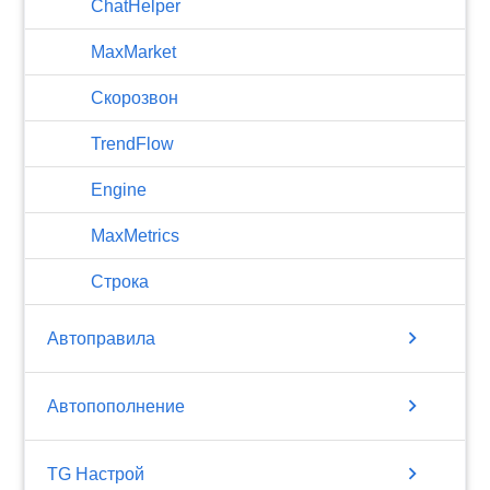
ChatHelper
MaxMarket
Скорозвон
TrendFlow
Engine
MaxMetrics
Строка
chevron_right
Автоправила
chevron_right
Автопополнение
chevron_right
TG Настрой